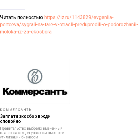
Читать полностью
https://iz.ru/1143829/evgeniia-
pertceva/sygrali-na-tare-v-otrasli-predupredili-o-podorozhanii-
moloka-iz-za-ekosbora
КОММЕРСАНТЪ
Заплати экосбор и жди
спокойно
Правительство выбрало вмененный
платеж за отходы упаковки вместо ее
утилизации бизнесом