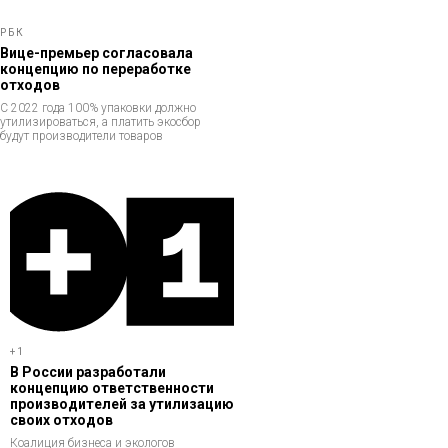
РБК
Вице-премьер согласовала
концепцию по переработке
отходов
С 2022 года 100% упаковки должно
утилизироваться, а платить экосбор
будут производители товаров
+1
В России разработали
концепцию ответственности
производителей за утилизацию
своих отходов
Коалиция бизнеса и экологов