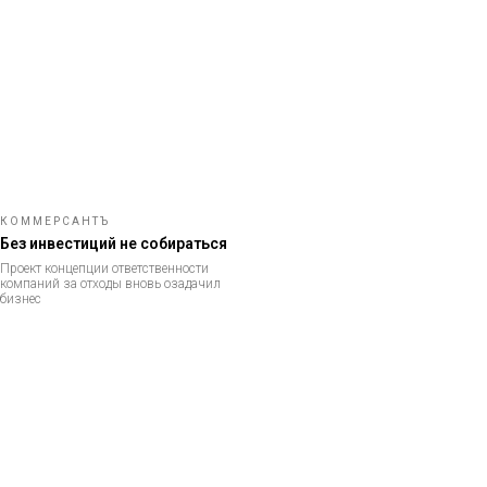
КОММЕРСАНТЪ
Без инвестиций не собираться
Проект концепции ответственности
компаний за отходы вновь озадачил
бизнес