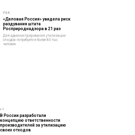
РБК
«Деловая Россия» увидела риск
раздувания штата
Росприроднадзора в 21 раз
Для администрирования утилизации
отходов потребуется более 80 тыс.
человек
+1
В России разработали
концепцию ответственности
производителей за утилизацию
своих отходов