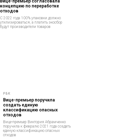
Вице-премьер согласовала
концепцию по переработке
отходов
С 2022 года 100% упаковки должно
утилизироваться, а платить экосбор
будут производители товаров
РБК
Вице-премьер поручила
создать единую
классификацию опасных
отходов
Вице-премьер Виктория Абрамченко
поручила к февралю 2021 года создать
единую классификацию опасных
отходов