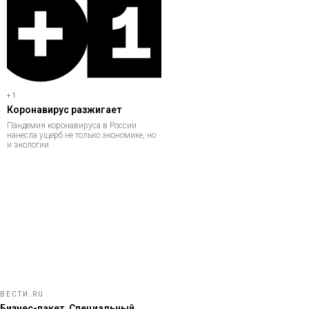
+1
Коронавирус разжигает
Пандемия коронавируса в России
нанесла ущерб не только экономике, но
и экологии
ВЕСТИ.RU
Бизнес-пакет. Специальный