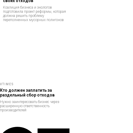
своих отходов
Коалиция бизнеса и экологов
подготовила проект реформы, которая
должна решить проблему
переполненных мусорных полигонов
VTIMES
Кто должен заплатить за
раздельный сбор отходов
Нужно заинтересовать бизнес через
расширенную ответственность
производителей