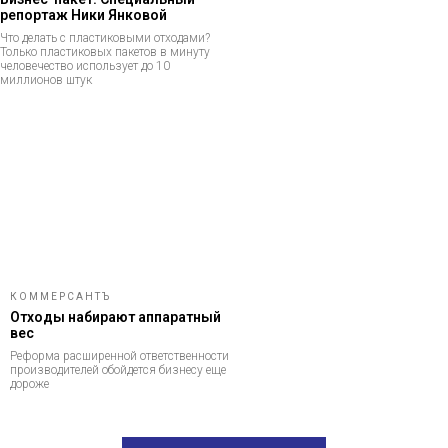
репортаж Ники Янковой
Что делать с пластиковыми отходами?
Только пластиковых пакетов в минуту
человечество использует до 10
миллионов штук
КОММЕРСАНТЪ
Отходы набирают аппаратный
вес
Реформа расширенной ответственности
производителей обойдется бизнесу еще
дороже