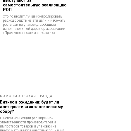
выступают за
самостоятельную реализацию
РОП
Это позволит лучше контролировать
расход средств на эти цели и избежать
роста цен на упаковку, сообщила
исполнительный директор ассоциации
«Промышленность за экологию»
КОМСОМОЛЬСКАЯ ПРАВДА
Бизнес в ожидании: будет ли
альтернатива экологическому
сбору?
В новой концепции расширенной
ответственности производителей и
импортеров товаров и упаковки не
предусматривается участие ассоциаций,