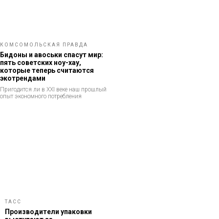
КОМСОМОЛЬСКАЯ ПРАВДА
Бидоны и авоськи спасут мир:
пять советских ноу-хау,
которые теперь считаются
экотрендами
Пригодится ли в XXI веке наш прошлый
опыт экономного потребления
ТАСС
Производители упаковки