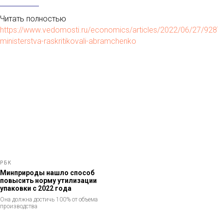
Читать полностью
https://www.vedomosti.ru/economics/articles/2022/06/27/928
ministerstva-raskritikovali-abramchenko
РБК
Минприроды нашло способ
повысить норму утилизации
упаковки с 2022 года
Она должна достичь 100% от объема
производства