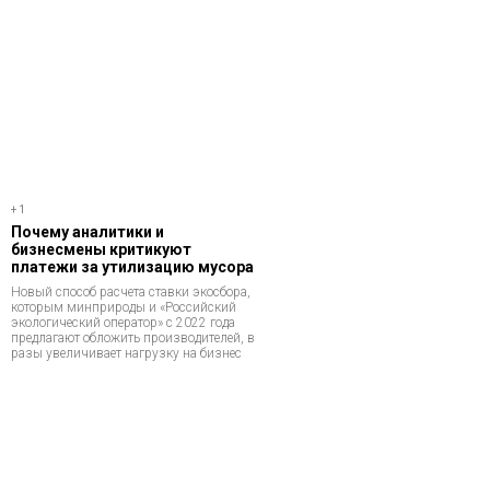
+1
Почему аналитики и
бизнесмены критикуют
платежи за утилизацию мусора
Новый способ расчета ставки экосбора,
которым минприроды и «Российский
экологический оператор» с 2022 года
предлагают обложить производителей, в
разы увеличивает нагрузку на бизнес