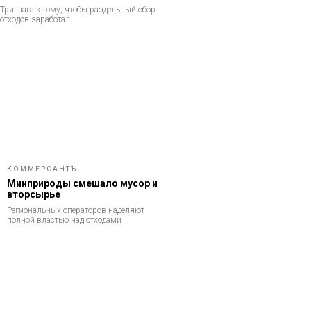
Три шага к тому, чтобы раздельный сбор
отходов заработал
КОММЕРСАНТЪ
Минприроды смешало мусор и
вторсырье
Региональных операторов наделяют
полной властью над отходами