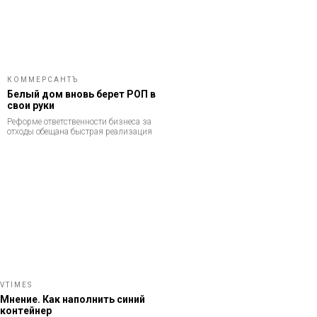
КОММЕРСАНТЪ
Белый дом вновь берет РОП в
свои руки
Реформе ответственности бизнеса за
отходы обещана быстрая реализация
VTIMES
Мнение. Как наполнить синий
контейнер