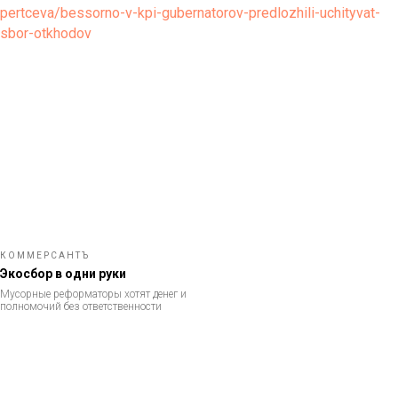
pertceva/bessorno-v-kpi-gubernatorov-predlozhili-uchityvat-
sbor-otkhodov
КОММЕРСАНТЪ
Экосбор в одни руки
Мусорные реформаторы хотят денег и
полномочий без ответственности