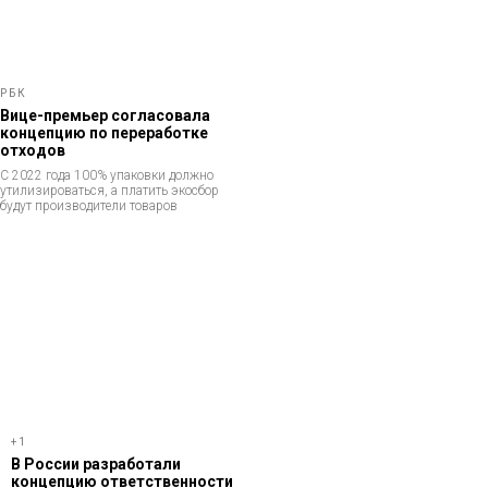
РБК
Вице-премьер согласовала
концепцию по переработке
отходов
С 2022 года 100% упаковки должно
утилизироваться, а платить экосбор
будут производители товаров
+1
В России разработали
концепцию ответственности