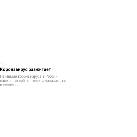
+1
Коронавирус разжигает
Пандемия коронавируса в России
нанесла ущерб не только экономике, но
и экологии