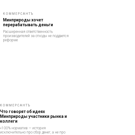
КОММЕРСАНТЪ
Минприроды хочет
перерабатывать деньги
Расширенная ответственность
производителей за отходы не поддается
реформе
КОММЕРСАНТЪ
Что говорят об идеях
Минприроды участники рынка и
коллеги
«100% норматив — история
исключительно про сбор денег, а не про