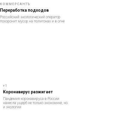
КОММЕРСАНТЪ
Переработка подходов
Российский экологический оператор
похоронит мусор на полигонах и в огне
+1
Коронавирус разжигает
Пандемия коронавируса в России
нанесла ущерб не только экономике, но
и экологии