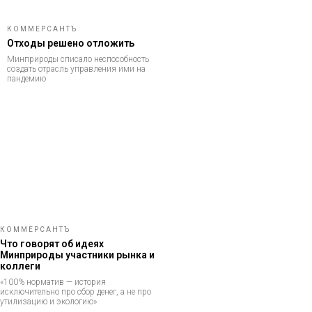
КОММЕРСАНТЪ
Отходы решено отложить
Минприроды списало неспособность
создать отрасль управления ими на
пандемию
КОММЕРСАНТЪ
Что говорят об идеях
Минприроды участники рынка и
коллеги
«100% норматив — история
исключительно про сбор денег, а не про
утилизацию и экологию»