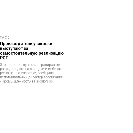
ТАСС
Производители упаковки
выступают за
самостоятельную реализацию
РОП
Это позволит лучше контролировать
расход средств на эти цели и избежать
роста цен на упаковку, сообщила
исполнительный директор ассоциации
«Промышленность за экологию»