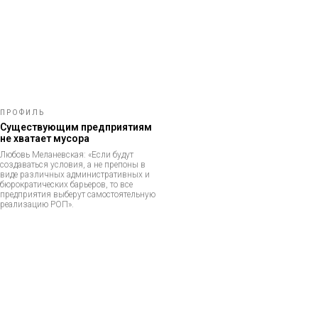
ПРОФИЛЬ
Существующим предприятиям
не хватает мусора
Любовь Меланевская: «Если будут
создаваться условия, а не препоны в
виде различных административных и
бюрократических барьеров, то все
предприятия выберут самостоятельную
реализацию РОП».