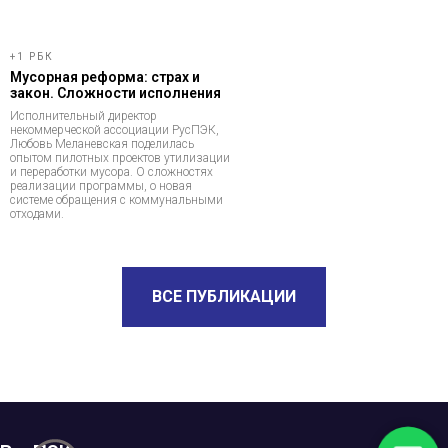
+1 РБК
Мусорная реформа: страх и
закон. Сложности исполнения
Исполнительный директор
некоммерческой ассоциации РусПЭК,
Любовь Меланевская поделилась
опытом пилотных проектов утилизации
и переработки мусора. О сложностях
реализации программы, о новая
системе обращения с коммунальными
отходами.
ВСЕ ПУБЛИКАЦИИ