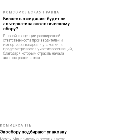
КОМСОМОЛЬСКАЯ ПРАВДА
Бизнес в ожидании: будет ли
альтернатива экологическому
сбору?
В новой концепции расширенной
ответственности производителей и
импортеров товаров и упаковки не
предусматривается участие ассоциаций,
благодаря которым отрасль начала
активно развиваться
КОММЕРСАНТЪ
Экосбору подбирают упаковку
Мечты Минприроды о доходах вместо