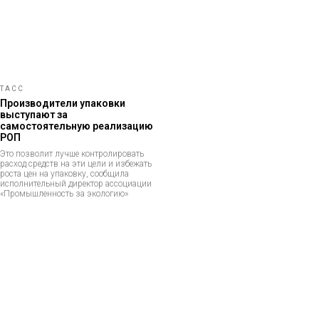
ТАСС
Производители упаковки
выступают за
самостоятельную реализацию
РОП
Это позволит лучше контролировать
расход средств на эти цели и избежать
роста цен на упаковку, сообщила
исполнительный директор ассоциации
«Промышленность за экологию»