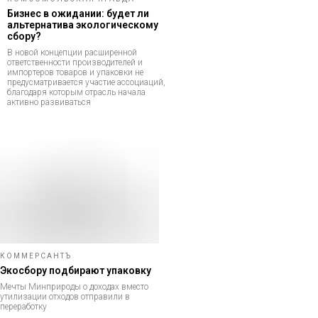
Бизнес в ожидании: будет ли
альтернатива экологическому
сбору?
В новой концепции расширенной
ответственности производителей и
импортеров товаров и упаковки не
предусматривается участие ассоциаций,
благодаря которым отрасль начала
активно развиваться
КОММЕРСАНТЪ
Экосбору подбирают упаковку
Мечты Минприроды о доходах вместо
утилизации отходов отправили в
переработку