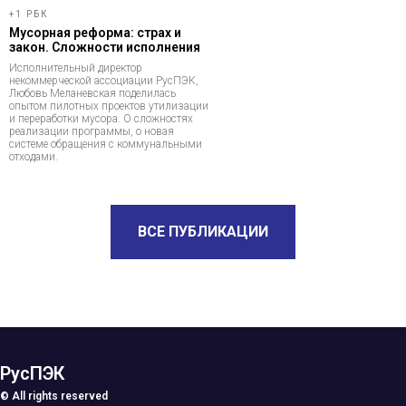
+1 РБК
Мусорная реформа: страх и
закон. Сложности исполнения
Исполнительный директор
некоммерческой ассоциации РусПЭК,
Любовь Меланевская поделилась
опытом пилотных проектов утилизации
и переработки мусора. О сложностях
реализации программы, о новая
системе обращения с коммунальными
отходами.
ВСЕ ПУБЛИКАЦИИ
РусПЭК
© All rights reserved