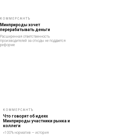
КОММЕРСАНТЪ
Минприроды хочет
перерабатывать деньги
Расширенная ответственность
производителей за отходы не поддается
реформе
КОММЕРСАНТЪ
Что говорят об идеях
Минприроды участники рынка и
коллеги
«100% норматив — история