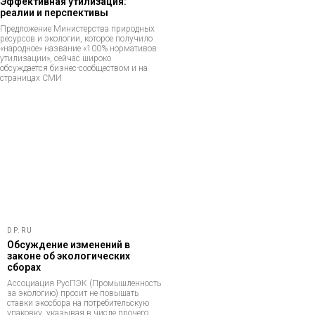
Эффективная утилизация:
реалии и перспективы
Предложение Министерства природных
ресурсов и экологии, которое получило
«народное» название «100% нормативов
утилизации», сейчас широко
обсуждается бизнес-сообществом и на
страницах СМИ
DP.RU
Обсуждение изменений в
законе об экологических
сборах
Ассоциация РусПЭК (Промышленность
за экологию) просит не повышать
ставки экосбора на потребительскую
упаковку, указывая в числе прочего,