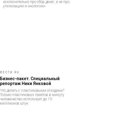
исключительно про сбор денег, а не про
утилизацию и экологию»
ВЕСТИ.RU
Бизнес-пакет. Специальный
репортаж Ники Янковой
Что делать с пластиковыми отходами?
Только пластиковых пакетов в минуту
человечество использует до 10
миллионов штук